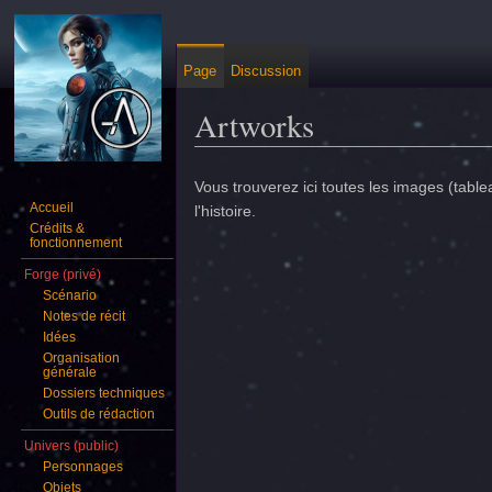
Page
Discussion
Artworks
Aller à :
navigation
,
rechercher
Vous trouverez ici toutes les images (table
Accueil
l'histoire.
Crédits &
fonctionnement
Forge (privé)
Scénario
Notes de récit
Idées
Organisation
générale
Dossiers techniques
Outils de rédaction
Univers (public)
Personnages
Objets