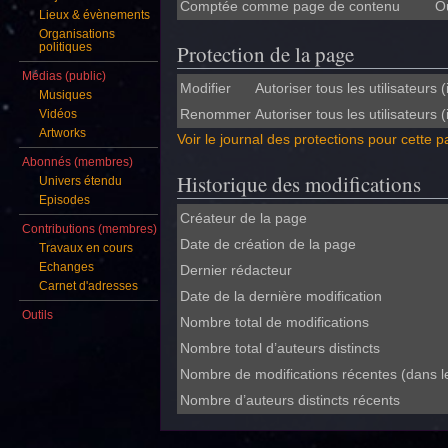
Comptée comme page de contenu
O
Lieux & évènements
Organisations
Protection de la page
politiques
Médias (public)
Modifier
Autoriser tous les utilisateurs (i
Musiques
Renommer
Autoriser tous les utilisateurs (i
Vidéos
Artworks
Voir le journal des protections pour cette p
Abonnés (membres)
Historique des modifications
Univers étendu
Episodes
Créateur de la page
Contributions (membres)
Date de création de la page
Travaux en cours
Echanges
Dernier rédacteur
Carnet d'adresses
Date de la dernière modification
Outils
Nombre total de modifications
Nombre total d’auteurs distincts
Nombre de modifications récentes (dans le
Nombre d’auteurs distincts récents