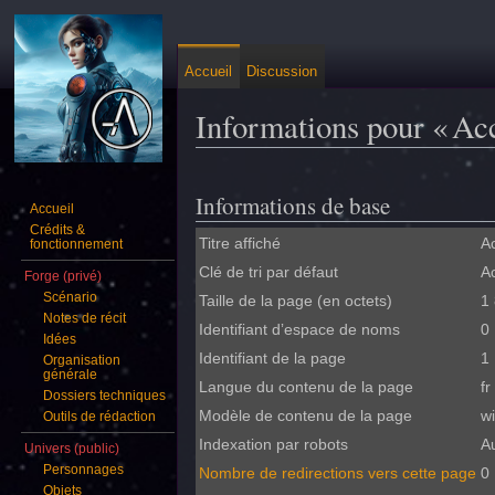
Accueil
Discussion
Informations pour « Acc
Aller à :
navigation
,
rechercher
Informations de base
Accueil
Crédits &
Titre affiché
Ac
fonctionnement
Clé de tri par défaut
Ac
Forge (privé)
Scénario
Taille de la page (en octets)
1
Notes de récit
Identifiant dʼespace de noms
0
Idées
Identifiant de la page
1
Organisation
générale
Langue du contenu de la page
fr
Dossiers techniques
Modèle de contenu de la page
w
Outils de rédaction
Indexation par robots
A
Univers (public)
Personnages
Nombre de redirections vers cette page
0
Objets